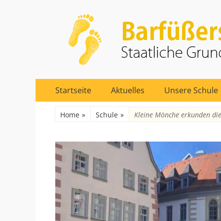
Barfüßerschule Er
Staatliche Grundschule 17
Primäres
Zum
Startseite
Aktuelles
Unsere Schule
Inhalt
Menü
springen
Home
»
Schule
»
Kleine Mönche erkunden die