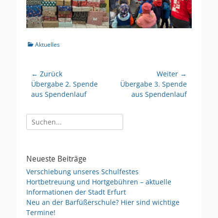
Kategorien
Aktuelles
Beitragsnavigation
← Zurück
Weiter →
Vorheriger
Nächster
Übergabe 2. Spende
Übergabe 3. Spende
Beitrag:
Beitrag:
aus Spendenlauf
aus Spendenlauf
Suche
nach:
Neueste Beiträge
Verschiebung unseres Schulfestes
Hortbetreuung und Hortgebühren – aktuelle
Informationen der Stadt Erfurt
Neu an der Barfüßerschule? Hier sind wichtige
Termine!