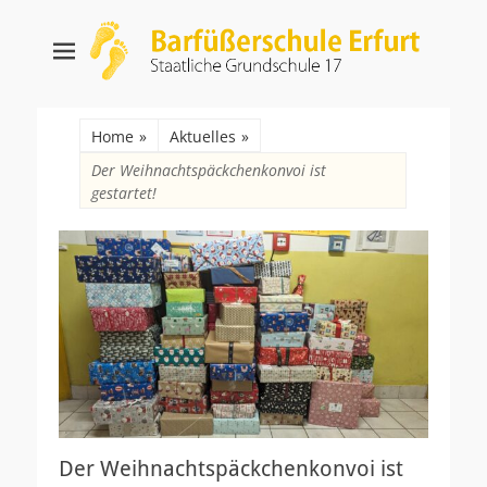
Barfüßerschule
Staatliche Grundschule 17
Erfurt
Suche
nach:
Home
»
Aktuelles
»
Der Weihnachtspäckchenkonvoi ist
gestartet!
Der Weihnachtspäckchenkonvoi ist