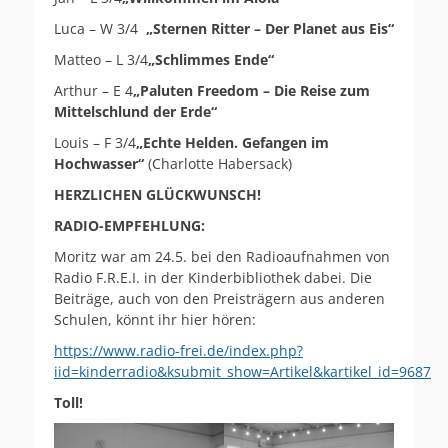
Luca – W 3/4
„Sternen Ritter – Der Planet aus Eis“
Matteo – L 3/4
„Schlimmes Ende“
Arthur – E 4
„Paluten Freedom – Die Reise zum
Mittelschlund der Erde“
Louis – F 3/4
„Echte Helden. Gefangen im
Hochwasser“
(Charlotte Habersack)
HERZLICHEN GLÜCKWUNSCH!
RADIO-EMPFEHLUNG:
Moritz war am 24.5. bei den Radioaufnahmen von
Radio F.R.E.I. in der Kinderbibliothek dabei. Die
Beiträge, auch von den Preisträgern aus anderen
Schulen, könnt ihr hier hören:
https://www.radio-frei.de/index.php?
iid=kinderradio&ksubmit_show=Artikel&kartikel_id=9687
Toll!