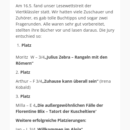
am
Am 16.5. fand unser Lesewettstreit der
Viertklässler statt. Wir hatten viele Zuschauer und
Zuhörer, es gab tolle Buchtipps und sogar zwei
Fragerunden. Alle waren sehr gut vorbereitet,
stellten ihre Bücher vor und lasen daraus. Die Jury
entschied so:
Platz
Moritz W – 3/4
„Julius Zebra – Rangeln mit den
Römern“
2.
Platz
Arthur – F 3/4
„Zuhause kann überall sein“
(Irena
Kobald)
3.
Platz
Milla – E 4
„Die außergewöhnlichen Fälle der
Florentine Blix – Tatort der Kuscheltiere
“
Weitere erfolgreiche Platzierungen:
Jan – L 3/4
„Willkommen im Alola“