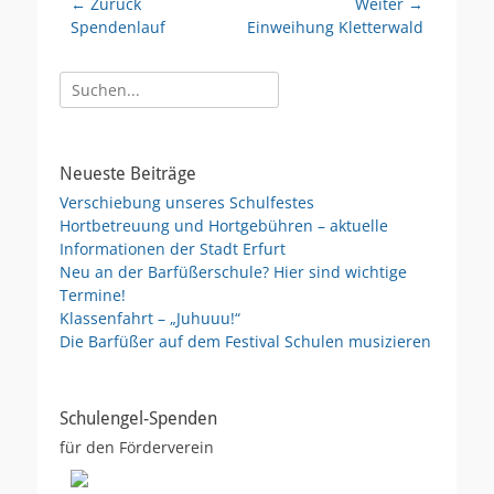
Beitragsnavigation
← Zurück
Weiter →
Vorheriger
Nächster
Spendenlauf
Einweihung Kletterwald
Beitrag:
Beitrag:
Suche
nach:
Neueste Beiträge
Verschiebung unseres Schulfestes
Hortbetreuung und Hortgebühren – aktuelle
Informationen der Stadt Erfurt
Neu an der Barfüßerschule? Hier sind wichtige
Termine!
Klassenfahrt – „Juhuuu!“
Die Barfüßer auf dem Festival Schulen musizieren
Schulengel-Spenden
für den Förderverein