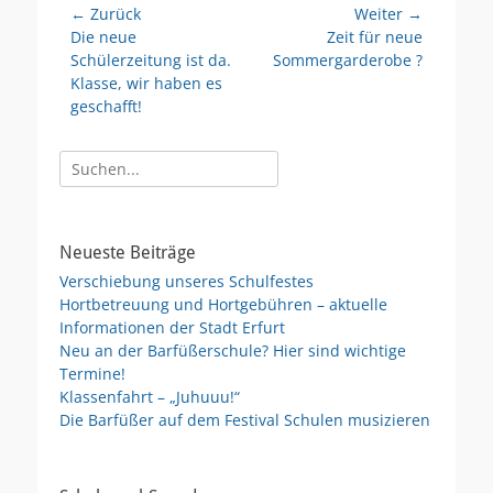
Beitragsnavigation
← Zurück
Weiter →
Vorheriger
Nächster
Die neue
Zeit für neue
Beitrag:
Beitrag:
Schülerzeitung ist da.
Sommergarderobe ?
Klasse, wir haben es
geschafft!
Suche
nach:
Neueste Beiträge
Verschiebung unseres Schulfestes
Hortbetreuung und Hortgebühren – aktuelle
Informationen der Stadt Erfurt
Neu an der Barfüßerschule? Hier sind wichtige
Termine!
Klassenfahrt – „Juhuuu!“
Die Barfüßer auf dem Festival Schulen musizieren