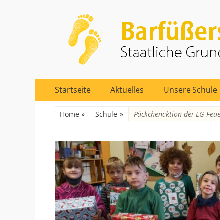
Barfüßerschule Er
Staatliche Grundschule 17
Primäres
Zum
Startseite
Aktuelles
Unsere Schule
Inhalt
Menü
springen
Home
»
Schule
»
Päckchenaktion der LG Feu