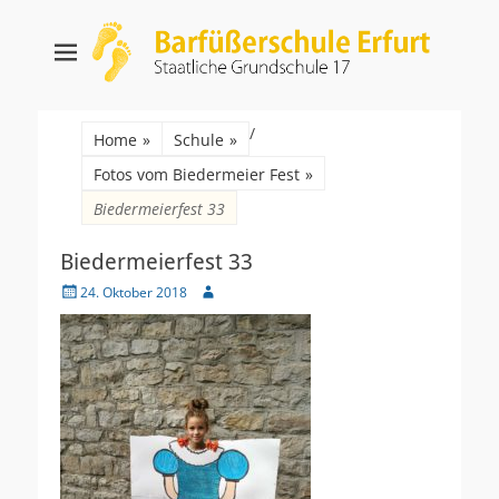
Barfüßerschule
Staatliche Grundschule 17
Erfurt
Suche
/
nach:
Home
»
Schule
»
Fotos vom Biedermeier Fest
»
Biedermeierfest 33
Biedermeierfest 33
Veröffentlicht
Autor
24. Oktober 2018
am