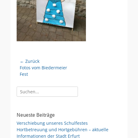
Beitragsnavigation
← Zurück
Vorheriger
Fotos vom Biedermeier
Beitrag:
Fest
Suche
nach:
Neueste Beiträge
Verschiebung unseres Schulfestes
Hortbetreuung und Hortgebühren – aktuelle
Informationen der Stadt Erfurt