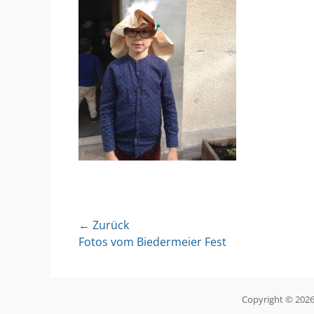
Beitragsnavigation
← Zurück
Vorheriger
Fotos vom Biedermeier Fest
Beitrag:
Copyright © 202