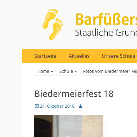
Barfüßerschule Er
Staatliche Grundschule 17
Primäres
Zum
Startseite
Aktuelles
Unsere Schule
Inhalt
Menü
springen
Home
»
Schule
»
Fotos vom Biedermeier Fe
Biedermeierfest 18
Veröffentlicht
Autor
24. Oktober 2018
am